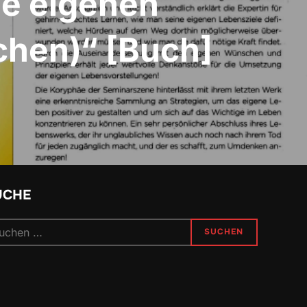
e eigenen
chen)“ [Buch]
UCHE
chen
SUCHEN
h: