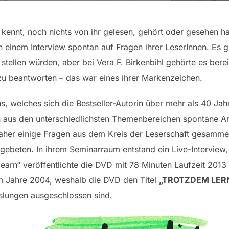
t kennt, noch nichts von ihr gelesen, gehört oder gesehen
n einem Interview spontan auf Fragen ihrer LeserInnen. Es g
tellen würden, aber bei Vera F. Birkenbihl gehörte es berei
zu beantworten – das war eines ihrer Markenzeichen.
, welches sich die Bestseller-Autorin über mehr als 40 Jah
 aus den unterschiedlichsten Themenbereichen spontane An
her einige Fragen aus dem Kreis der Leserschaft gesammelt
gebeten. In ihrem Seminarraum entstand ein Live-Interview
arn“ veröffentlichte die DVD mit 78 Minuten Laufzeit 2013
 Jahre 2004, weshalb die DVD den Titel
„TROTZDEM LERNE
slungen ausgeschlossen sind.