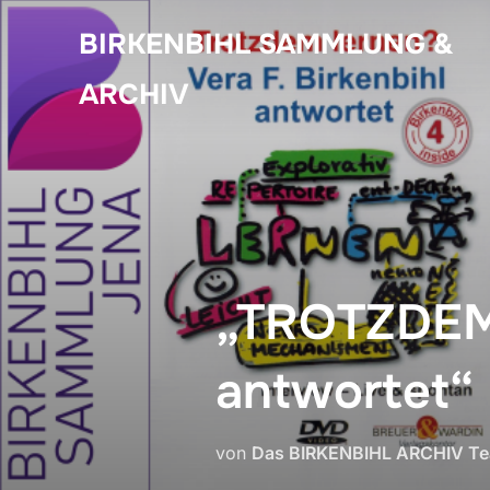
Zum
BIRKENBIHL SAMMLUNG &
Inhalt
springen
ARCHIV
„TROTZDEM 
antwortet“
von
Das BIRKENBIHL ARCHIV T