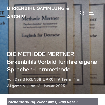
Zum
BIRKENBIHL SAMMLUNG &
Inhalt
Suchen
SEITEN
springen
ARCHIV
nach:
DIE METHODE MERTNER:
Birkenbihls Vorbild für ihre eigene
Sprachen-Lernmethode
von
Das BIRKENBIHL ARCHIV Team
in
Veröffentlicht
Allgemein
an
12. Januar 2025
am
Vorbemerkung:
Nicht alles, was Vera F.