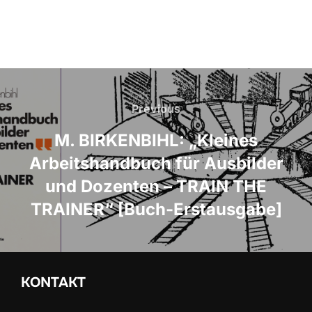
Beitragsnavigation
Previous
Previous
M. BIRKENBIHL: „Kleines
Arbeitshandbuch für Ausbilder
und Dozenten – TRAIN THE
TRAINER“ [Buch-Erstausgabe]
KONTAKT