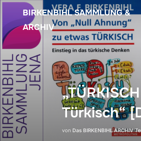
Zum
BIRKENBIHL SAMMLUNG &
Inhalt
springen
ARCHIV
„TÜRKISCH 
Türkisch“ 
von
Das BIRKENBIHL ARCHIV T