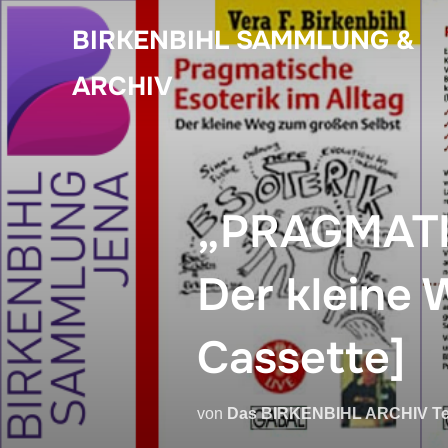
Zum
BIRKENBIHL SAMMLUNG &
Inhalt
springen
ARCHIV
„PRAGMATI
Der kleine
Cassette]
von
Das BIRKENBIHL ARCHIV T