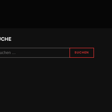
UCHE
chen
SUCHEN
h: