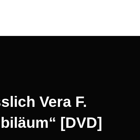
lich Vera F.
ubiläum“ [DVD]