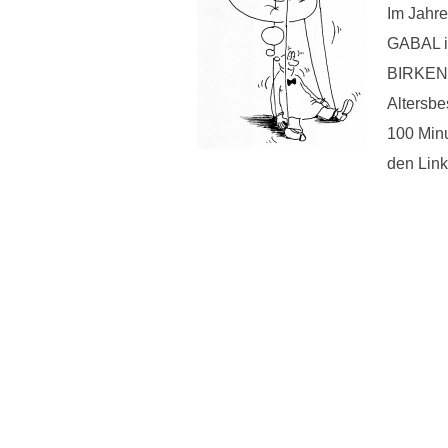
Im Jahre
GABAL in
BIRKENBI
Altersb
100 Minu
den Link