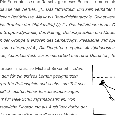
g. Die Erkenntnisse und Ratschläge dieses Buches kommen als
fbau seines Werkes:
„1.) Das Individuum und sein Verhalten
ichen Bedürfnisse, Maslows Bedürfnishierarchie, Selbstwert
das Problem der Objektivität) /// 2.) Das Individuum in de
 die Gruppendynamik, das Pairing, Distanzproblem und Moder
 in der Gruppe (Faktoren des Lernerfolgs, klassische und o
tel zum Lehren) /// 4.) Die Durchführung einer Ausbildungs
de, Autoritäts-test, Zusammenarbeit mehrerer Dozenten, Te
darüber hinaus, so Michael Birkenbihl,
„dem
s den für ein aktives Lernen geeignetsten
probte Rollenspiele und sechs zum Teil sehr
eßlich ausführlicher Einsatzerläuterungen
on‘ für viele Schulungsmaßnahmen. Von
rsonliche Einordnung als Ausbilder durfte der
 Management-Grid von Blake und Mouton