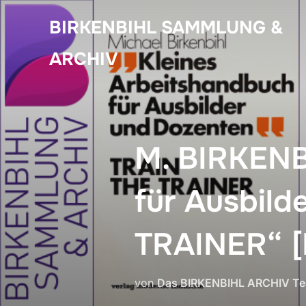
Zum
BIRKENBIHL SAMMLUNG &
Inhalt
springen
ARCHIV
M. BIRKENB
für Ausbil
TRAINER“ [
von
Das BIRKENBIHL ARCHIV T