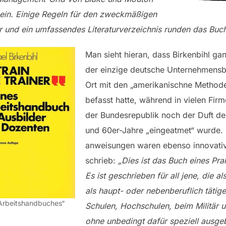
sein. Einige Regeln für den zweckmäßigen
und ein umfassendes Literaturverzeichnis runden das Buch
Man sieht hieran, dass Birkenbihl gan
der einzige deutsche Unternehmensber
Ort mit den „amerikanischne Metho
befasst hatte, während in vielen Fi
der Bundesrepublik noch der Duft de
und 60er-Jahre „eingeatmet“ wurde. 
anweisungen waren ebenso innovativ
schrieb:
„Dies ist das Buch eines Pra
Es ist geschrieben für all jene, die al
als haupt- oder nebenberuflich tätige
 Arbeitshandbuches“
Schulen, Hochschulen, beim Militär u
ohne unbedingt dafür speziell ausgeb