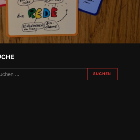
UCHE
chen
SUCHEN
h: