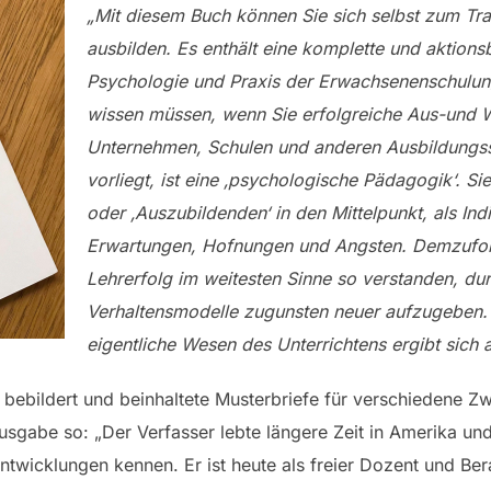
„Mit diesem Buch können Sie sich selbst zum Tra
ausbilden. Es enthält eine komplette und aktion
Psychologie und Praxis der Erwachsenenschulung
wissen müssen, wenn Sie erfolgreiche Aus-und We
Unternehmen, Schulen und anderen Ausbildungsst
vorliegt, ist eine ‚psychologische Pädagogik‘. Si
oder ‚Auszubildenden‘ in den Mittelpunkt, als In
Erwartungen, Hofnungen und Angsten. Demzufol
Lehrerfolg im weitesten Sinne so verstanden, dur
Verhaltensmodelle zugunsten neuer aufzugeben. A
eigentliche Wesen des Unterrichtens ergibt sich
 bebildert und beinhaltete Musterbriefe für verschiedene 
usgabe so: „Der Verfasser lebte längere Zeit in Amerika und
twicklungen kennen. Er ist heute als freier Dozent und Ber