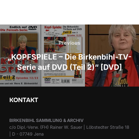
Beitragsnavigation
Previous
Previous
„KOPFSPIELE – Die Birkenbihl-TV-
Serie auf DVD (Teil 2)“ [DVD]
KONTAKT
BIRKENBIHL SAMMLUNG & ARCHIV
c/o Dipl.-Verw. (FH) Rainer W. Sauer | Löbstedter Straße 18
| D - 07749 Jena