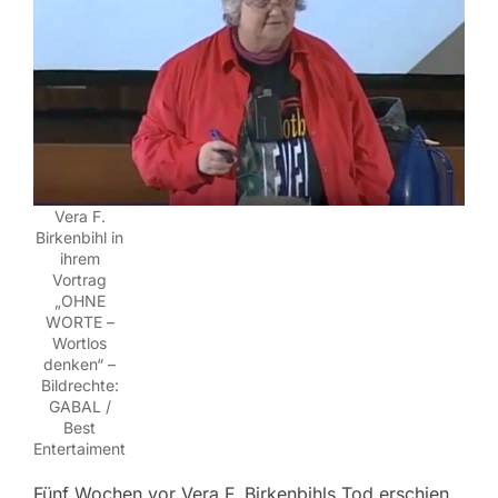
Vera F.
Birkenbihl in
ihrem
Vortrag
„OHNE
WORTE –
Wortlos
denken“ –
Bildrechte:
GABAL /
Best
Entertaiment
Fünf Wochen vor Vera F. Birkenbihls Tod erschien