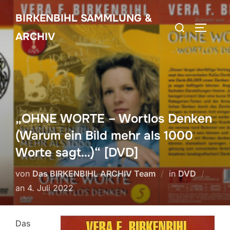
Zum
BIRKENBIHL SAMMLUNG &
Inhalt
Suchen
SEITEN
springen
ARCHIV
nach:
„OHNE WORTE – Wortlos Denken
(Warum ein Bild mehr als 1000
Worte sagt…)“ [DVD]
von
Das BIRKENBIHL ARCHIV Team
in
DVD
Veröffentlicht
an
4. Juli 2022
am
Das