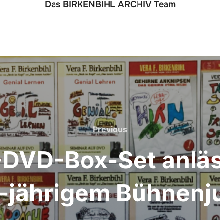
Das BIRKENBIHL ARCHIV Team
Previous
Previous
DVD-Box-Set anläss
0-jährigem Bühnenj