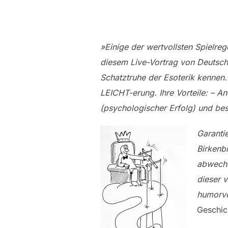
»Einige der wertvollsten Spielre
diesem Live-Vortrag von Deutschl
Schatztruhe der Esoterik kennen. 
LEICHT-erung.
Ihre Vorteile: – A
(psychologischer Erfolg) und be
Garanti
Birkenb
abwechs
dieser 
humorvo
Geschic