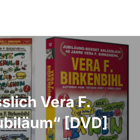
lich Vera F.
ubiläum“ [DVD]