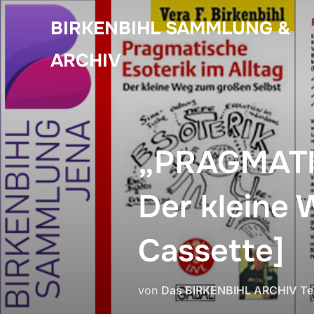
Zum
BIRKENBIHL SAMMLUNG &
Inhalt
springen
ARCHIV
„PRAGMATI
Der kleine
Cassette]
von
Das BIRKENBIHL ARCHIV T