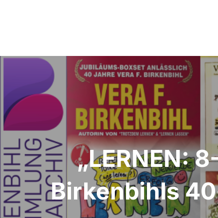
Beitragsnavigation
„LERNEN: 8-
Birkenbihls 4