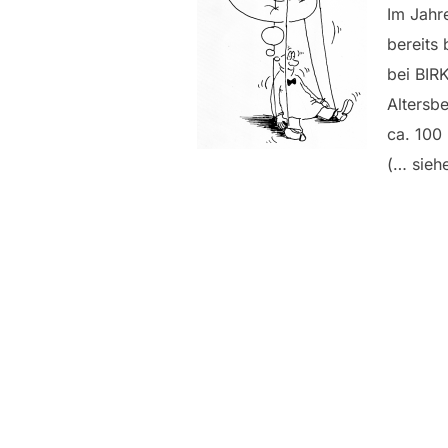
Im Jahr
bereits
bei BIRK
Altersb
ca. 100
(… sieh