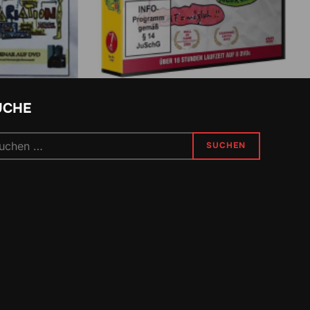
UCHE
chen
SUCHEN
h: