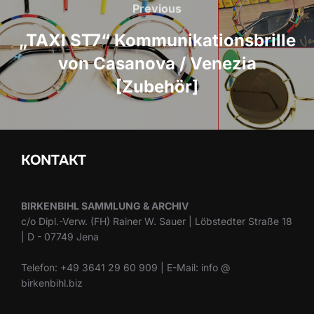
Previous
Previous
„TAXI ST7“ Kommunikationsbrille
von Casanova / Venezia
[Zubehör]
KONTAKT
BIRKENBIHL SAMMLUNG & ARCHIV
c/o Dipl.-Verw. (FH) Rainer W. Sauer | Löbstedter Straße 18
| D - 07749 Jena
Telefon: +49 3641 29 60 909 | E-Mail: info @
birkenbihl.biz