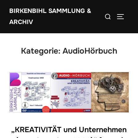
Zum
BIRKENBIHL SAMMLUNG &
Inhalt
Suchen
SEITEN
springen
ARCHIV
nach:
Kategorie:
AudioHörbuch
„KREATIVITÄT und Unternehmen