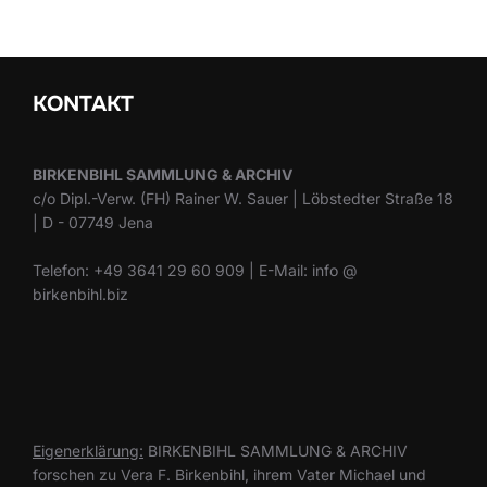
KONTAKT
BIRKENBIHL SAMMLUNG & ARCHIV
c/o Dipl.-Verw. (FH) Rainer W. Sauer | Löbstedter Straße 18
| D - 07749 Jena
Telefon: +49 3641 29 60 909 | E-Mail: info @
birkenbihl.biz
Eigenerklärung:
BIRKENBIHL SAMMLUNG & ARCHIV
forschen zu Vera F. Birkenbihl, ihrem Vater Michael und