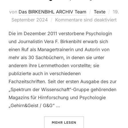
Veröffe
von
Das BIRKENBIHL ARCHIV Team
Texte
19.
am
September 2024
Kommentare sind deaktiviert
Die im Dezember 2011 verstorbene Psychologin
und Journalistin Vera F. Birkenbihl erwarb sich
einen Ruf als Managertrainerin und Autorin von
mehr als 30 Sachbüchern, in denen sie unter
anderem ihre Lernmethoden vorstellte; sie
publizierte auch in verschiedenen
Fachzeitschriften. Seit der ersten Ausgabe des zur
„Spektrum der Wissenschaft“-Gruppe gehörenden
Magazins für Hirnforschung und Psychologie
„Gehirn&Geist / G&G“ …
ÜBER „„GEHIRNTRAINING MIT BI
MEHR
LESEN