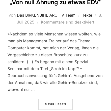
„Von null Ahnung zu etwas EDV“
Veröffe
von
Das BIRKENBIHL ARCHIV Team
Texte
8.
am
Juli 2025
Kommentare sind deaktiviert
»Nachdem so viele Menschen wissen wollten, wie
man als Management-Trainer auf das Thema
Computer kommt, bat mich der Verlag, Ihnen die
Vorgeschichte zu dieser Broschüre kurz zu
schildern. (…) Es begann mit einem Spezial-
Seminar mit dem Titel „Stroh im Kopf? –
Gebrauchsanweisung für’s Gehirn“. Ausgehend von
der Annahme, daß wir alle Gehirn-Benutzer sind,
wiewohl nur …
ÜBER „VERA F. BIRKENBIHLS V
MEHR
LESEN