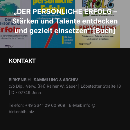
„DER PERSÖNLICHE ERFOLG –
Stärken und Talente entdecken
und gezielt einsetzen“ [Buch]
KONTAKT
BIRKENBIHL SAMMLUNG & ARCHIV
c/o Dipl.-Verw. (FH) Rainer W. Sauer | Löbstedter Straße 18
| D - 07749 Jena
Telefon: +49 3641 29 60 909 | E-Mail: info @
birkenbihl.biz