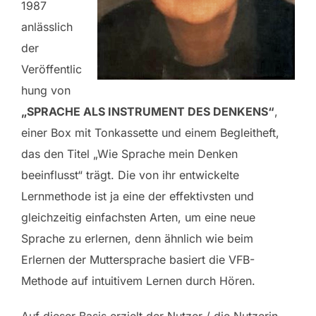
1987
anlässlich
der
Veröffentlic
hung von
„SPRACHE ALS INSTRUMENT DES DENKENS“
,
einer Box mit Tonkassette und einem Begleitheft,
das den Titel „Wie Sprache mein Denken
beeinflusst“ trägt. Die von ihr entwickelte
Lernmethode ist ja eine der effektivsten und
gleichzeitig einfachsten Arten, um eine neue
Sprache zu erlernen, denn ähnlich wie beim
Erlernen der Muttersprache basiert die VFB-
Methode auf intuitivem Lernen durch Hören.
Auf dieser Basis erzielt der Nutzer / die Nutzerin