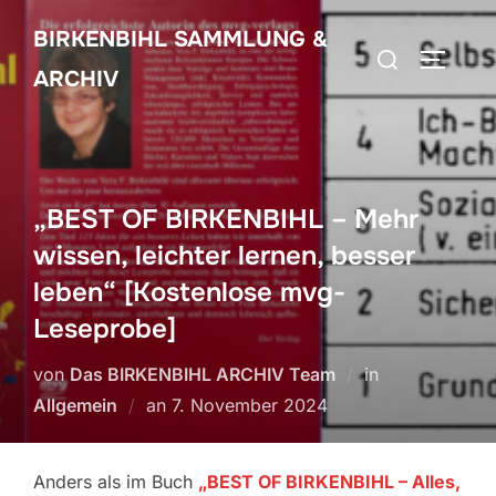
Zum
BIRKENBIHL SAMMLUNG &
Inhalt
Suchen
SEITEN
springen
ARCHIV
nach:
„BEST OF BIRKENBIHL – Mehr
wissen, leichter lernen, besser
leben“ [Kostenlose mvg-
Leseprobe]
von
Das BIRKENBIHL ARCHIV Team
in
Veröffentlicht
Allgemein
an
7. November 2024
am
Anders als im Buch
„BEST OF BIRKENBIHL – Alles,