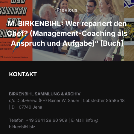
Previous
Previous
M. BIRKENBIHL: Wer repariert den
Chef? (Management-Coaching als
Anspruch und Aufgabe)“ [Buch]
KONTAKT
BIRKENBIHL SAMMLUNG & ARCHIV
c/o Dipl.-Verw. (FH) Rainer W. Sauer | Löbstedter Straße 18
| D - 07749 Jena
Telefon: +49 3641 29 60 909 | E-Mail: info @
birkenbihl.biz